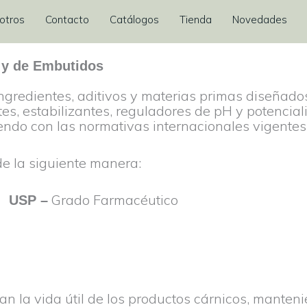
otros
Contacto
Catálogos
Tienda
Novedades
 y de Embutidos
redientes, aditivos y materias primas diseñados 
es, estabilizantes, reguladores de pH y potencia
endo con las normativas internacionales vigentes
 de la siguiente manera:
co
Grado Farmacéutico
USP –
an la vida útil de los productos cárnicos, manteni